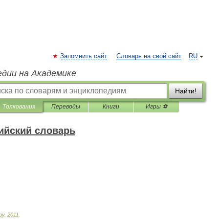
Запомнить сайт
Словарь на свой сайт
RU
едии на Академике
Найти!
Толкования
Переводы
Книги
Игры ⚽
ийский словарь
ру
.
2011
.