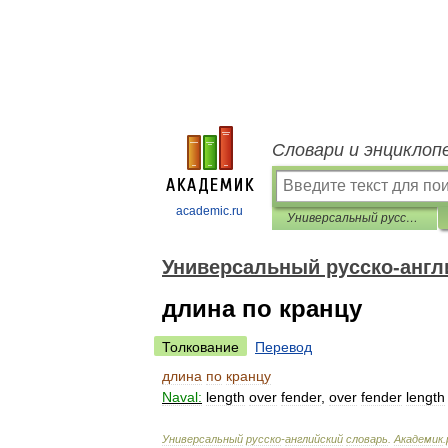
Словари и энциклоп
academic.ru
Универсальный русско-английский словарь
Универсальный русско-англ
длина по кранцу
Толкование
Перевод
длина
по
кранцу
Naval:
length
over
fender
,
over
fender
length
Универсальный
русско
-
английский
словарь
.
Академик
.