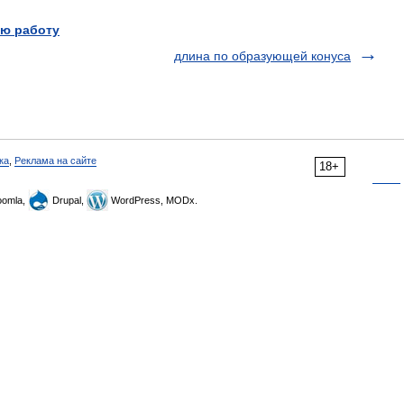
ю работу
длина по образующей конуса
ка
,
Реклама на сайте
18+
omla,
Drupal,
WordPress, MODx.