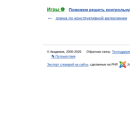
Игры ⚽
Поможем решить контрольну
длина по конструктивной ватерлинии
© Академик, 2000-2026
Обратная связь:
Техподдерж
👣 Путешествия
Экспорт словарей на сайты
, сделанные на PHP,
Jo